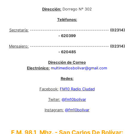
Dirección:
Dorrego Nº 302
Teléfonos:
Secretaría:
--------------------------------------------
(02314)
- 620399
Mensajero:
--------------------------------------------
(02314)
- 620485
Dirección de Correo
Electrónico:
multimediosbolivar@gmail.com
Redes:
Facebook:
FM10 Radio Ciudad
Twiter:
@fm10bolivar
Instagram:
@fm10bolivar
F.M. 98.1 Mhz. - San Carlos De Bolívar: