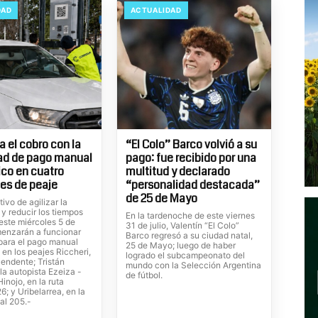
DAD
ACTUALIDAD
 el cobro con la
“El Colo” Barco volvió a su
ad de pago manual
pago: fue recibido por una
ico en cuatro
multitud y declarado
es de peaje
“personalidad destacada”
de 25 de Mayo
tivo de agilizar la
 y reducir los tiempos
En la tardenoche de este viernes
este miércoles 5 de
31 de julio, Valentín “El Colo”
enzarán a funcionar
Barco regresó a su ciudad natal,
 para el pago manual
25 de Mayo; luego de haber
 en los peajes Riccheri,
logrado el subcampeonato del
cendente; Tristán
mundo con la Selección Argentina
la autopista Ezeiza -
de fútbol.
inojo, en la ruta
6; y Uribelarrea, en la
al 205.-