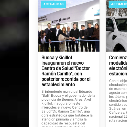
ACTUALIDAD
ACTUALI
Bucca y Kicillof
Comienza
inauguraron el nuevo
modalid
Centro de Salud "Doctor
electrón
Ramón Carrillo", con
estacion
posterior recorrida por el
Con el obje
establecimiento
circulación
de espera, 
El intendente municipal Eduardo
agosto com
"Bali" Bucca y el gobernador de la
los tótems
provincia de Buenos Aires, Axel
electrónico
Kicillof, inauguraron este
sentido as
miércoles el nuevo Centro de
Suárez, en 
Salud "Dr. Ramón Carrillo", una
Cañuelas; H
obra estratégica que fortalece la
nacional 22
atención primaria y amplía la
ruta nacion
capacidad de respuesta del