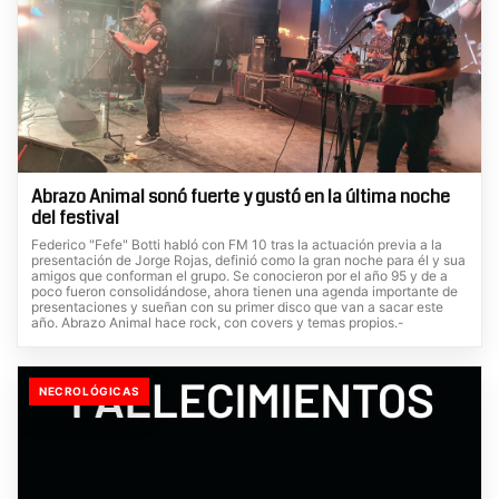
Abrazo Animal sonó fuerte y gustó en la última noche
del festival
Federico "Fefe" Botti habló con FM 10 tras la actuación previa a la
presentación de Jorge Rojas, definió como la gran noche para él y sua
amigos que conforman el grupo. Se conocieron por el año 95 y de a
poco fueron consolidándose, ahora tienen una agenda importante de
presentaciones y sueñan con su primer disco que van a sacar este
año. Abrazo Animal hace rock, con covers y temas propios.-
NECROLÓGICAS