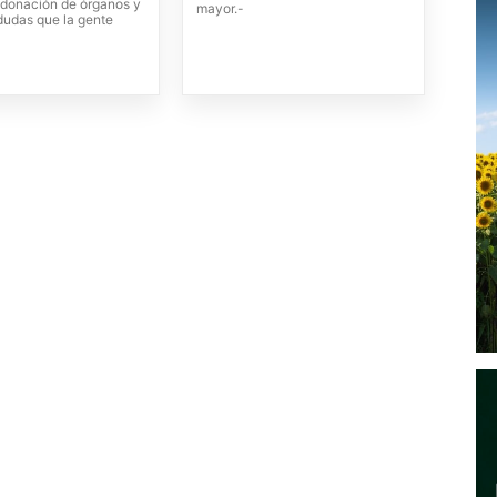
a donación de órganos y
mayor.-
dudas que la gente