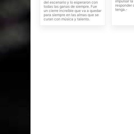
impulsar l
del escenario y lo esperaron con
responder 
todas las ganas de siempre. Fue
tenga.-
un cierre increíble que va a quedar
para siempre en las almas que se
curan con música y talento.