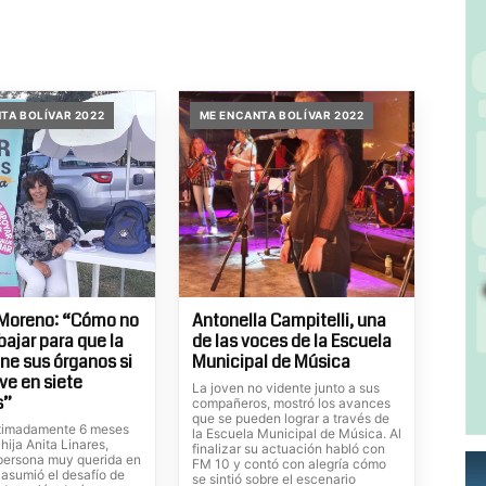
TA BOLÍVAR 2022
ME ENCANTA BOLÍVAR 2022
 Moreno: “Cómo no
Antonella Campitelli, una
bajar para que la
de las voces de la Escuela
ne sus órganos si
Municipal de Música
ive en siete
La joven no vidente junto a sus
s”
compañeros, mostró los avances
que se pueden lograr a través de
ximadamente 6 meses
la Escuela Municipal de Música. Al
 hija Anita Linares,
finalizar su actuación habló con
persona muy querida en
FM 10 y contó con alegría cómo
 asumió el desafío de
se sintió sobre el escenario