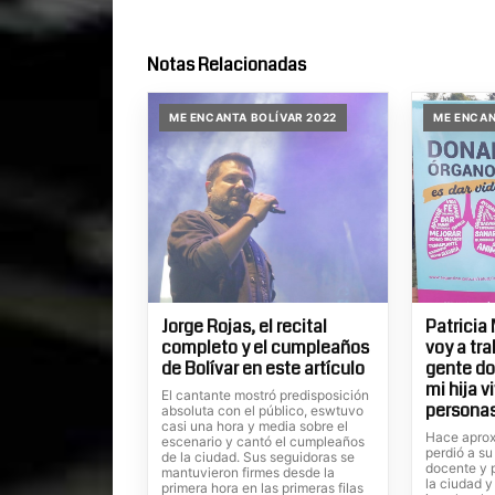
Notas Relacionadas
ME ENCANTA BOLÍVAR 2022
ME ENCAN
Jorge Rojas, el recital
Patricia
completo y el cumpleaños
voy a tra
de Bolívar en este artículo
gente do
mi hija v
El cantante mostró predisposición
persona
absoluta con el público, eswtuvo
casi una hora y media sobre el
Hace apro
escenario y cantó el cumpleaños
perdió a su
de la ciudad. Sus seguidoras se
docente y 
mantuvieron firmes desde la
la ciudad y
primera hora en las primeras filas