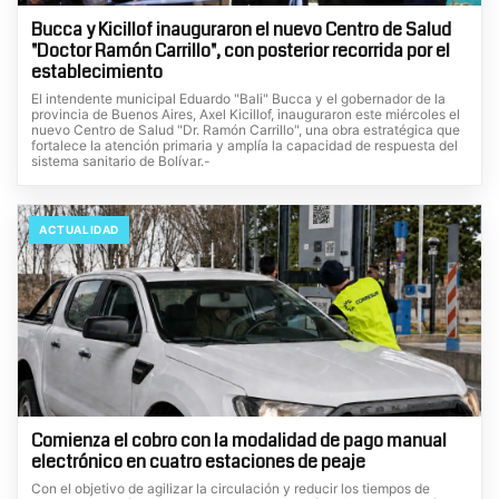
Bucca y Kicillof inauguraron el nuevo Centro de Salud
"Doctor Ramón Carrillo", con posterior recorrida por el
establecimiento
El intendente municipal Eduardo "Bali" Bucca y el gobernador de la
provincia de Buenos Aires, Axel Kicillof, inauguraron este miércoles el
nuevo Centro de Salud "Dr. Ramón Carrillo", una obra estratégica que
fortalece la atención primaria y amplía la capacidad de respuesta del
sistema sanitario de Bolívar.-
ACTUALIDAD
Comienza el cobro con la modalidad de pago manual
electrónico en cuatro estaciones de peaje
Con el objetivo de agilizar la circulación y reducir los tiempos de