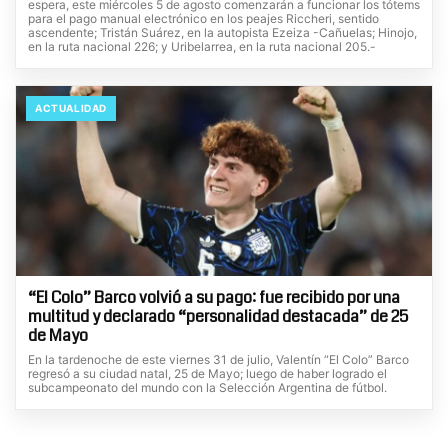
espera, este miércoles 5 de agosto comenzarán a funcionar los tótems
para el pago manual electrónico en los peajes Riccheri, sentido
ascendente; Tristán Suárez, en la autopista Ezeiza -Cañuelas; Hinojo,
en la ruta nacional 226; y Uribelarrea, en la ruta nacional 205.-
ACTUALIDAD
“El Colo” Barco volvió a su pago: fue recibido por una
multitud y declarado “personalidad destacada” de 25
de Mayo
En la tardenoche de este viernes 31 de julio, Valentín “El Colo” Barco
regresó a su ciudad natal, 25 de Mayo; luego de haber logrado el
subcampeonato del mundo con la Selección Argentina de fútbol.