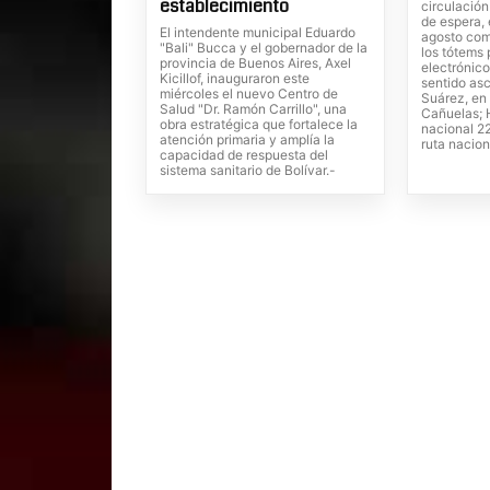
establecimiento
circulación
de espera, 
El intendente municipal Eduardo
agosto com
"Bali" Bucca y el gobernador de la
los tótems
provincia de Buenos Aires, Axel
electrónico
Kicillof, inauguraron este
sentido as
miércoles el nuevo Centro de
Suárez, en 
Salud "Dr. Ramón Carrillo", una
Cañuelas; H
obra estratégica que fortalece la
nacional 22
atención primaria y amplía la
ruta nacion
capacidad de respuesta del
sistema sanitario de Bolívar.-