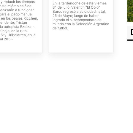
 y reducir los tiempos
En la tardenoche de este viernes
este miércoles 5 de
31 de julio, Valentín “El Colo”
enzarán a funcionar
Barco regresó a su ciudad natal,
 para el pago manual
25 de Mayo; luego de haber
 en los peajes Riccheri,
logrado el subcampeonato del
cendente; Tristán
mundo con la Selección Argentina
la autopista Ezeiza -
de fútbol.
inojo, en la ruta
6; y Uribelarrea, en la
al 205.-