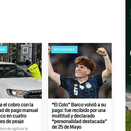
DAD
ACTUALIDAD
 el cobro con la
“El Colo” Barco volvió a su
ad de pago manual
pago: fue recibido por una
ico en cuatro
multitud y declarado
es de peaje
“personalidad destacada”
de 25 de Mayo
tivo de agilizar la