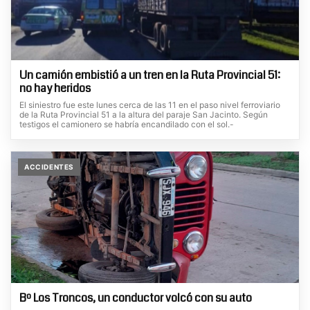
Un camión embistió a un tren en la Ruta Provincial 51:
no hay heridos
El siniestro fue este lunes cerca de las 11 en el paso nivel ferroviario
de la Ruta Provincial 51 a la altura del paraje San Jacinto. Según
testigos el camionero se habría encandilado con el sol.-
ACCIDENTES
Bº Los Troncos, un conductor volcó con su auto