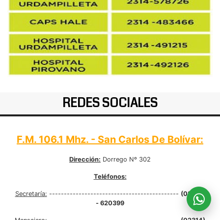
REDES SOCIALES
F.M. 106.1 Mhz. - San Carlos De Bolívar:
Dirección:
Dorrego Nº 302
Teléfonos:
Secretaría:
--------------------------------------------
(02314)
- 620399