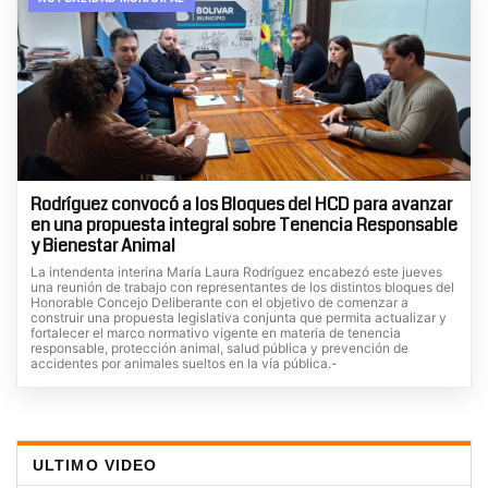
Rodríguez convocó a los Bloques del HCD para avanzar
en una propuesta integral sobre Tenencia Responsable
y Bienestar Animal
La intendenta interina María Laura Rodríguez encabezó este jueves
una reunión de trabajo con representantes de los distintos bloques del
Honorable Concejo Deliberante con el objetivo de comenzar a
construir una propuesta legislativa conjunta que permita actualizar y
fortalecer el marco normativo vigente en materia de tenencia
responsable, protección animal, salud pública y prevención de
accidentes por animales sueltos en la vía pública.-
ULTIMO VIDEO