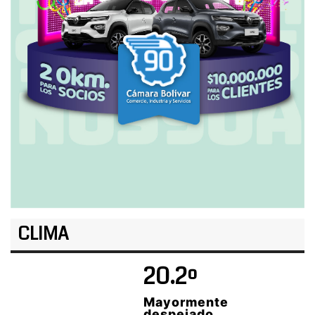
CLIMA
20.2º
Mayormente
despejado