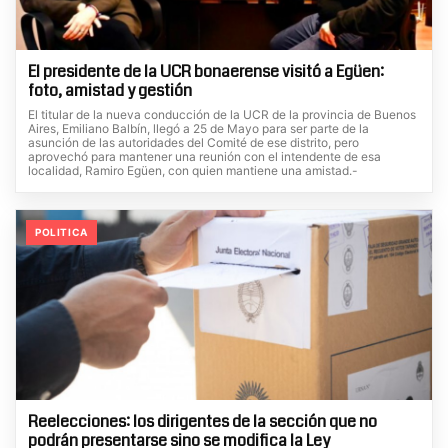
El presidente de la UCR bonaerense visitó a Egüen:
foto, amistad y gestión
El titular de la nueva conducción de la UCR de la provincia de Buenos
Aires, Emiliano Balbín, llegó a 25 de Mayo para ser parte de la
asunción de las autoridades del Comité de ese distrito, pero
aprovechó para mantener una reunión con el intendente de esa
localidad, Ramiro Egüen, con quien mantiene una amistad.-
POLITICA
Reelecciones: los dirigentes de la sección que no
podrán presentarse sino se modifica la Ley