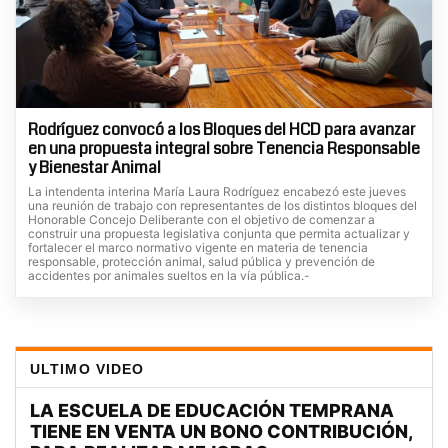
Rodríguez convocó a los Bloques del HCD para avanzar
en una propuesta integral sobre Tenencia Responsable
y Bienestar Animal
La intendenta interina María Laura Rodríguez encabezó este jueves
una reunión de trabajo con representantes de los distintos bloques del
Honorable Concejo Deliberante con el objetivo de comenzar a
construir una propuesta legislativa conjunta que permita actualizar y
fortalecer el marco normativo vigente en materia de tenencia
responsable, protección animal, salud pública y prevención de
accidentes por animales sueltos en la vía pública.-
ULTIMO VIDEO