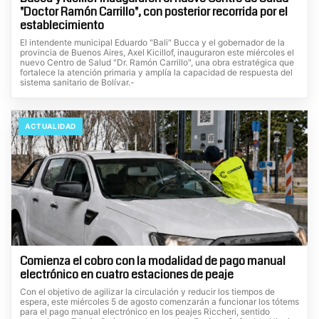
"Doctor Ramón Carrillo", con posterior recorrida por el
establecimiento
El intendente municipal Eduardo "Bali" Bucca y el gobernador de la
provincia de Buenos Aires, Axel Kicillof, inauguraron este miércoles el
nuevo Centro de Salud "Dr. Ramón Carrillo", una obra estratégica que
fortalece la atención primaria y amplía la capacidad de respuesta del
sistema sanitario de Bolívar.-
ACTUALIDAD
Comienza el cobro con la modalidad de pago manual
electrónico en cuatro estaciones de peaje
Con el objetivo de agilizar la circulación y reducir los tiempos de
espera, este miércoles 5 de agosto comenzarán a funcionar los tótems
para el pago manual electrónico en los peajes Riccheri, sentido