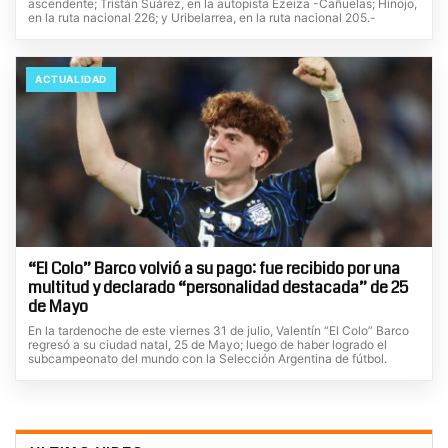
ascendente; Tristán Suárez, en la autopista Ezeiza -Cañuelas; Hinojo,
en la ruta nacional 226; y Uribelarrea, en la ruta nacional 205.-
ACTUALIDAD
“El Colo” Barco volvió a su pago: fue recibido por una
multitud y declarado “personalidad destacada” de 25
de Mayo
En la tardenoche de este viernes 31 de julio, Valentín “El Colo” Barco
regresó a su ciudad natal, 25 de Mayo; luego de haber logrado el
subcampeonato del mundo con la Selección Argentina de fútbol.