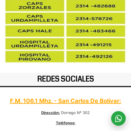
REDES SOCIALES
F.M. 106.1 Mhz. - San Carlos De Bolívar:
Dirección:
Dorrego Nº 302
Teléfonos: