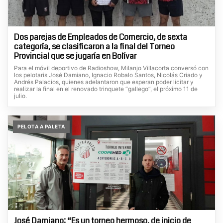
Dos parejas de Empleados de Comercio, de sexta
categoría, se clasificaron a la final del Torneo
Provincial que se jugaría en Bolívar
Para el móvil deportivo de Radioshow, Milanjo Villacorta conversó con
los pelotaris José Damiano, Ignacio Robalo Santos, Nicolás Criado y
Andrés Palacios, quienes adelantaron que esperan poder licitar y
realizar la final en el renovado trinquete “gallego”, el próximo 11 de
julio.
PELOTA A PALETA
José Damiano: “Es un torneo hermoso, de inicio de