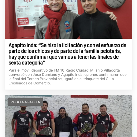
Agapito Inda: “Se hizo la licitación y con el esfuerzo de
parte de los chicos y de parte de la familia pelotaris,
hay que confirmar que vamos a tener las finales de
sexta categoría”
Para el móvil deportivo de FM 10 Radio Ciudad, Milanjo Villacorta
conversó con José Damiano y Agapito Inda, quienes confirmaron que
la final del Torneo Provincial se jugará en el trinquete del Club
Empleados de Comercio.
PELOTA A PALETA