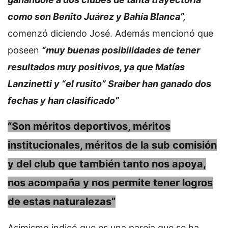
como son Benito Juárez y Bahía Blanca”,
comenzó diciendo José. Además mencionó que
poseen
“muy buenas posibilidades de tener
resultados muy positivos, ya que Matías
Lanzinetti y “el rusito” Sraiber han ganado dos
fechas y han clasificado”
“Son méritos deportivos, méritos
institucionales, méritos de la sub comisión
y del club que también tanto nos apoya,
nos acompaña y nos permite tener logros
de estas naturalezas”
Asimismo indicó que es una pareja que se ha