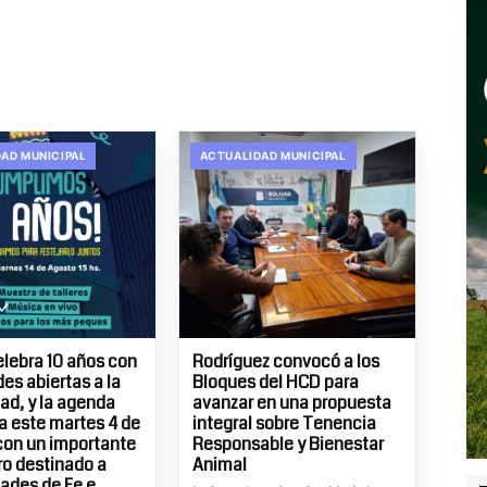
AD MUNICIPAL
ACTUALIDAD MUNICIPAL
elebra 10 años con
Rodríguez convocó a los
es abiertas a la
Bloques del HCD para
d, y la agenda
avanzar en una propuesta
 este martes 4 de
integral sobre Tenencia
con un importante
Responsable y Bienestar
o destinado a
Animal
ades de Fe e