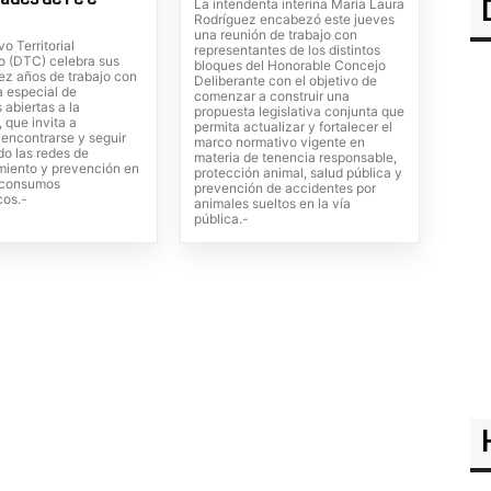
La intendenta interina María Laura
Rodríguez encabezó este jueves
una reunión de trabajo con
vo Territorial
representantes de los distintos
o (DTC) celebra sus
bloques del Honorable Concejo
ez años de trabajo con
Deliberante con el objetivo de
 especial de
comenzar a construir una
 abiertas a la
propuesta legislativa conjunta que
 que invita a
permita actualizar y fortalecer el
, encontrarse y seguir
marco normativo vigente en
do las redes de
materia de tenencia responsable,
iento y prevención en
protección animal, salud pública y
s consumos
prevención de accidentes por
cos.-
animales sueltos en la vía
pública.-