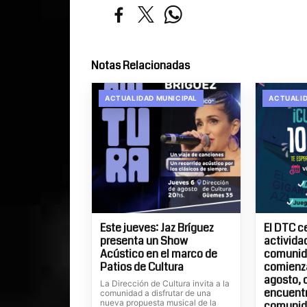
Notas Relacionadas
ACTUALIDAD MUNICIPAL
ACTUALID
Este jueves: Jaz Bríguez
El DTC c
presenta un Show
actividad
Acústico en el marco de
comunida
Patios de Cultura
comienza
agosto, 
La Dirección de Cultura invita a la
encuentr
comunidad a disfrutar de una
nueva propuesta musical de la
comunid