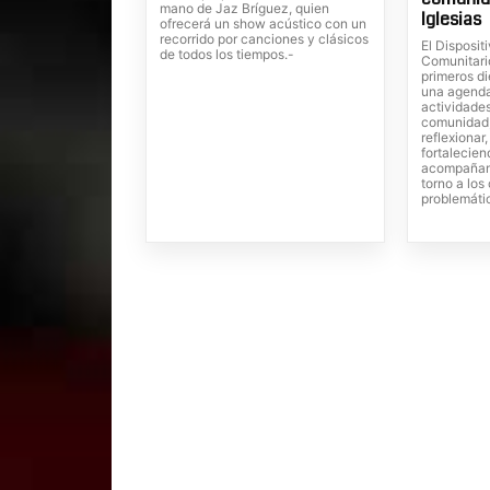
mano de Jaz Bríguez, quien
Iglesias
ofrecerá un show acústico con un
recorrido por canciones y clásicos
El Dispositi
de todos los tiempos.-
Comunitari
primeros di
una agenda
actividades
comunidad,
reflexionar
fortalecien
acompañam
torno a lo
problemáti