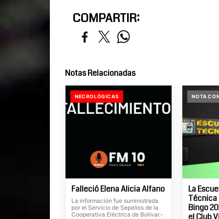
COMPARTIR:
Notas Relacionadas
NECROLÓGICAS
NOTA CON
Falleció Elena Alicia Alfano
La Escue
Técnica 
La información fue suministrada
Bingo 20
por el Servicio de Sepelios de la
Cooperativa Eléctrica de Bolívar.-
el Club V