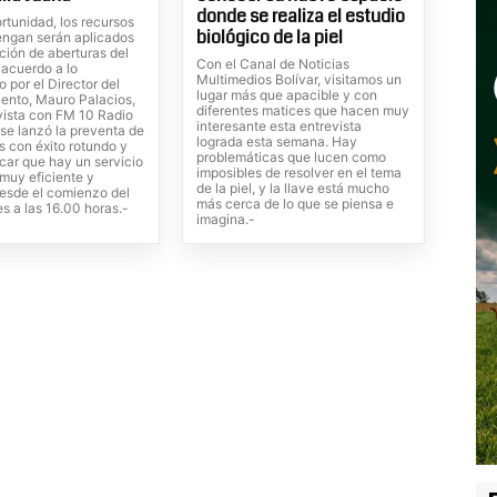
donde se realiza el estudio
rtunidad, los recursos
biológico de la piel
engan serán aplicados
ción de aberturas del
Con el Canal de Noticias
 acuerdo a lo
Multimedios Bolívar, visitamos un
 por el Director del
lugar más que apacible y con
iento, Mauro Palacios,
diferentes matices que hacen muy
evista con FM 10 Radio
interesante esta entrevista
se lanzó la preventa de
lograda esta semana. Hay
s con éxito rotundo y
problemáticas que lucen como
car que hay un servicio
imposibles de resolver en el tema
muy eficiente y
de la piel, y la llave está mucho
esde el comienzo del
más cerca de lo que se piensa e
s a las 16.00 horas.-
imagina.-