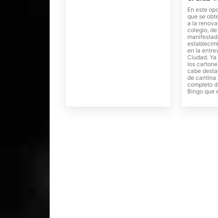
En este opo
que se obt
a la renova
colegio, de
manifestado
establecim
en la entr
Ciudad. Ya 
los cartone
cabe desta
de cantina 
completo d
Bingo que e