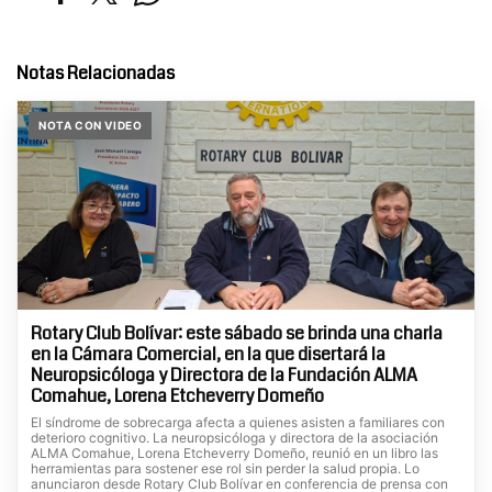
Notas Relacionadas
NOTA CON VIDEO
Rotary Club Bolívar: este sábado se brinda una charla
en la Cámara Comercial, en la que disertará la
Neuropsicóloga y Directora de la Fundación ALMA
Comahue, Lorena Etcheverry Domeño
El síndrome de sobrecarga afecta a quienes asisten a familiares con
deterioro cognitivo. La neuropsicóloga y directora de la asociación
ALMA Comahue, Lorena Etcheverry Domeño, reunió en un libro las
herramientas para sostener ese rol sin perder la salud propia. Lo
anunciaron desde Rotary Club Bolívar en conferencia de prensa con