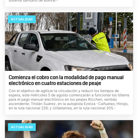
sistema sanitario de Bolívar.-
ACTUALIDAD
Comienza el cobro con la modalidad de pago manual
electrónico en cuatro estaciones de peaje
Con el objetivo de agilizar la circulación y reducir los tiempos de
espera, este miércoles 5 de agosto comenzarán a funcionar los tótems
para el pago manual electrónico en los peajes Riccheri, sentido
ascendente; Tristán Suárez, en la autopista Ezeiza -Cañuelas; Hinojo,
en la ruta nacional 226; y Uribelarrea, en la ruta nacional 205.-
ACTUALIDAD