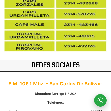
REDES SOCIALES
F.M. 106.1 Mhz. - San Carlos De Bolívar:
Dirección:
Dorrego Nº 302
Teléfonos: