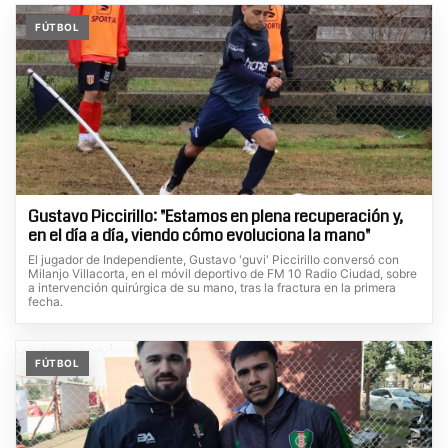
FÚTBOL
Gustavo Piccirillo: "Estamos en plena recuperación y,
en el día a día, viendo cómo evoluciona la mano"
El jugador de Independiente, Gustavo 'guvi' Piccirillo conversó con
Milanjo Villacorta, en el móvil deportivo de FM 10 Radio Ciudad, sobre
a intervención quirúrgica de su mano, tras la fractura en la primera
fecha.
FÚTBOL