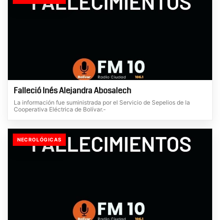
Falleció Inés Alejandra Abosalech
La información fue suministrada por el Servicio de Sepelios de la
Cooperativa Eléctrica de Bolívar.-
NECROLÓGICAS