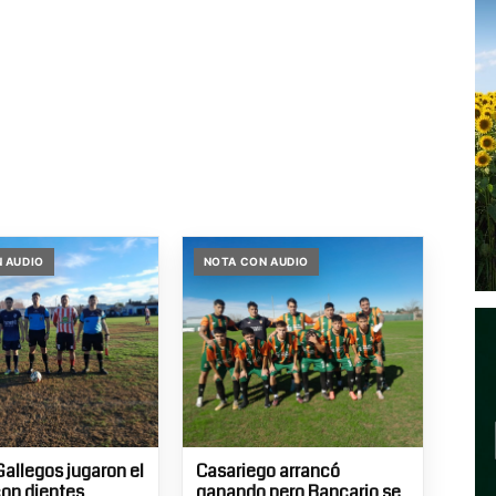
 AUDIO
NOTA CON AUDIO
Gallegos jugaron el
Casariego arrancó
con dientes
ganando pero Bancario se