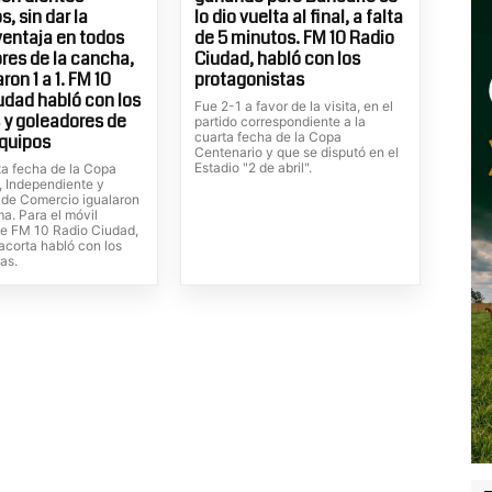
, sin dar la
lo dio vuelta al final, a falta
entaja en todos
de 5 minutos. FM 10 Radio
ores de la cancha,
Ciudad, habló con los
on 1 a 1. FM 10
protagonistas
udad habló con los
Fue 2-1 a favor de la visita, en el
 y goleadores de
partido correspondiente a la
cuarta fecha de la Copa
quipos
Centenario y que se disputó en el
Estadio "2 de abril".
ta fecha de la Copa
, Independiente y
de Comercio igualaron
ma. Para el móvil
de FM 10 Radio Ciudad,
lacorta habló con los
as.