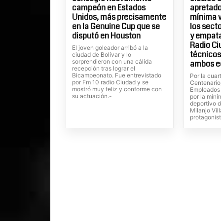
campeón en Estados
apretados
Unidos, más precisamente
mínima v
en la Genuine Cup que se
los sect
disputó en Houston
y empatar
Radio Ci
El joven goleador arribó a la
técnicos
ciudad de Bolívar y lo
sorprendieron con una cálida
ambos e
recepción tras lograr el
Bicampeonato. Fue entrevistado
Por la cuar
por Fm 10 radio Ciudad y se
Centenario
mostró muy feliz y conforme con
Empleados 
su actuación.-
por la míni
deportivo 
Milanjo Vil
protagonist