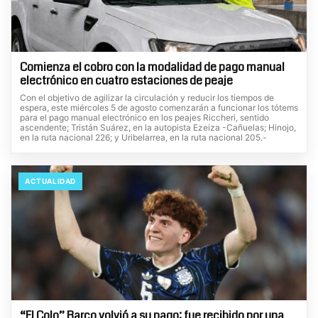
Comienza el cobro con la modalidad de pago manual
electrónico en cuatro estaciones de peaje
Con el objetivo de agilizar la circulación y reducir los tiempos de
espera, este miércoles 5 de agosto comenzarán a funcionar los tótems
para el pago manual electrónico en los peajes Riccheri, sentido
ascendente; Tristán Suárez, en la autopista Ezeiza -Cañuelas; Hinojo,
en la ruta nacional 226; y Uribelarrea, en la ruta nacional 205.-
ACTUALIDAD
“El Colo” Barco volvió a su pago: fue recibido por una