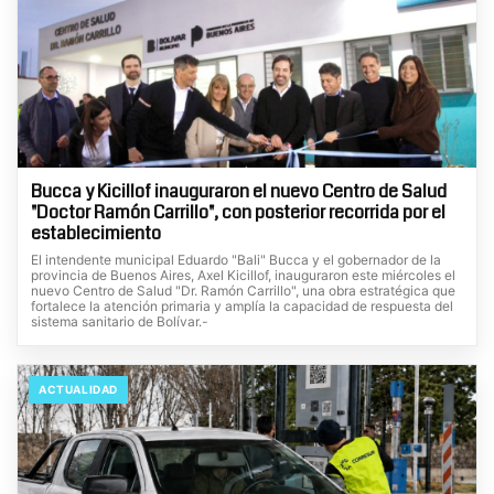
Bucca y Kicillof inauguraron el nuevo Centro de Salud
"Doctor Ramón Carrillo", con posterior recorrida por el
establecimiento
El intendente municipal Eduardo "Bali" Bucca y el gobernador de la
provincia de Buenos Aires, Axel Kicillof, inauguraron este miércoles el
nuevo Centro de Salud "Dr. Ramón Carrillo", una obra estratégica que
fortalece la atención primaria y amplía la capacidad de respuesta del
sistema sanitario de Bolívar.-
ACTUALIDAD