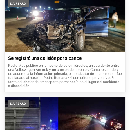
DAIREAUX
Se registró una colisión por alcance
Radio Mas publicó en la noche de este miércoles, un accidente entre
una Volkswagen Amarok y un camión de cereales. Como resultado y
de acuerdo a la información primaria, el conductor de la camioneta fue
trasladado al hospital Pedro Romanazzi con criterio preventivo. En
tanto del chofer del trasnsporte permanecía en el lugar del accidente
a disposición.-
DAIREAUX