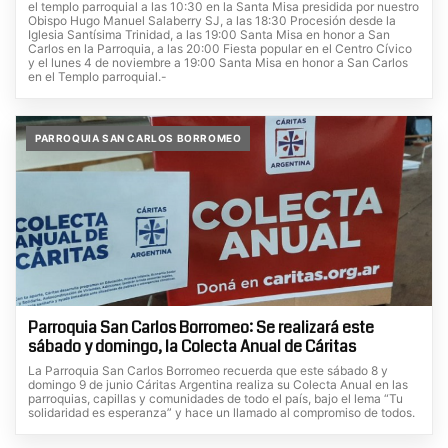
el templo parroquial a las 10:30 en la Santa Misa presidida por nuestro
Obispo Hugo Manuel Salaberry SJ, a las 18:30 Procesión desde la
Iglesia Santísima Trinidad, a las 19:00 Santa Misa en honor a San
Carlos en la Parroquia, a las 20:00 Fiesta popular en el Centro Cívico
y el lunes 4 de noviembre a 19:00 Santa Misa en honor a San Carlos
en el Templo parroquial.-
PARROQUIA SAN CARLOS BORROMEO
Parroquia San Carlos Borromeo: Se realizará este
sábado y domingo, la Colecta Anual de Cáritas
La Parroquia San Carlos Borromeo recuerda que este sábado 8 y
domingo 9 de junio Cáritas Argentina realiza su Colecta Anual en las
parroquias, capillas y comunidades de todo el país, bajo el lema “Tu
solidaridad es esperanza” y hace un llamado al compromiso de todos.