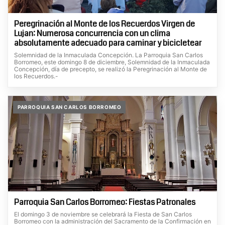
Peregrinación al Monte de los Recuerdos Virgen de
Lujan: Numerosa concurrencia con un clima
absolutamente adecuado para caminar y bicicletear
Solemnidad de la Inmaculada Concepción. La Parroquia San Carlos
Borromeo, este domingo 8 de diciembre, Solemnidad de la Inmaculada
Concepción, día de precepto, se realizó la Peregrinación al Monte de
los Recuerdos.-
PARROQUIA SAN CARLOS BORROMEO
Parroquia San Carlos Borromeo: Fiestas Patronales
El domingo 3 de noviembre se celebrará la Fiesta de San Carlos
Borromeo con la administración del Sacramento de la Confirmación en