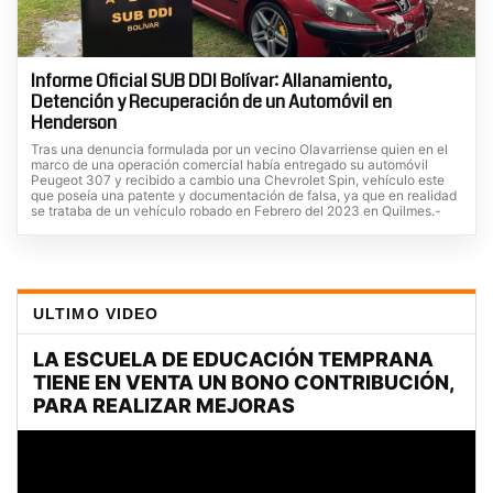
Informe Oficial SUB DDI Bolívar: Allanamiento,
Detención y Recuperación de un Automóvil en
Henderson
Tras una denuncia formulada por un vecino Olavarriense quien en el
marco de una operación comercial había entregado su automóvil
Peugeot 307 y recibido a cambio una Chevrolet Spin, vehículo este
que poseía una patente y documentación de falsa, ya que en realidad
se trataba de un vehículo robado en Febrero del 2023 en Quilmes.-
ULTIMO VIDEO