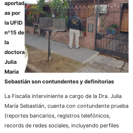
aportad
as por
la UFID
nº15 de
la
doctora
Julia
María
Sebastián son contundentes y definitorias
La Fiscalía interviniente a cargo de la Dra. Julia
María Sebastián, cuenta con contundente prueba
(reportes bancarios, registros telefónicos,
records de redes sociales, incluyendo perfiles