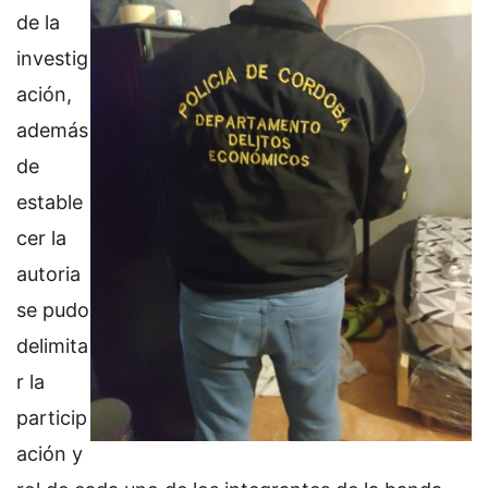
de la
investig
ación,
además
de
estable
cer la
autoria
se pudo
delimita
r la
particip
ación y