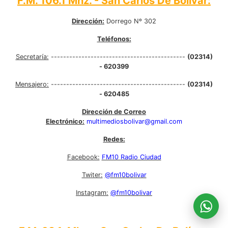
F.M. 106.1 Mhz. - San Carlos De Bolívar:
Dirección:
Dorrego Nº 302
Teléfonos:
Secretaría:
--------------------------------------------
(02314)
- 620399
Mensajero:
--------------------------------------------
(02314)
- 620485
Dirección de Correo
Electrónico:
multimediosbolivar@gmail.com
Redes:
Facebook:
FM10 Radio Ciudad
Twiter:
@fm10bolivar
Instagram:
@fm10bolivar