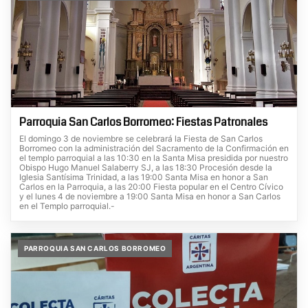
Parroquia San Carlos Borromeo: Fiestas Patronales
El domingo 3 de noviembre se celebrará la Fiesta de San Carlos
Borromeo con la administración del Sacramento de la Confirmación en
el templo parroquial a las 10:30 en la Santa Misa presidida por nuestro
Obispo Hugo Manuel Salaberry SJ, a las 18:30 Procesión desde la
Iglesia Santísima Trinidad, a las 19:00 Santa Misa en honor a San
Carlos en la Parroquia, a las 20:00 Fiesta popular en el Centro Cívico
y el lunes 4 de noviembre a 19:00 Santa Misa en honor a San Carlos
en el Templo parroquial.-
PARROQUIA SAN CARLOS BORROMEO