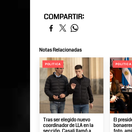
COMPARTIR:
Notas Relacionadas
POLITICA
POLITICA
Tras ser elegido nuevo
El presi
coordinador de LLA en la
bonaeren
sección, Casali llamó a
foto, am