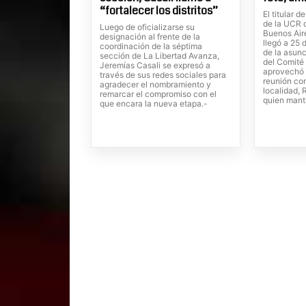
“fortalecer los distritos”
El titular 
de la UCR d
Luego de oficializarse su
Buenos Aire
designación al frente de la
llegó a 25 
coordinación de la séptima
de la asunc
sección de La Libertad Avanza,
del Comité 
Jeremías Casali se expresó a
aprovechó 
través de sus redes sociales para
reunión con
agradecer el nombramiento y
localidad,
remarcar el compromiso con el
quien mant
que encara la nueva etapa.-