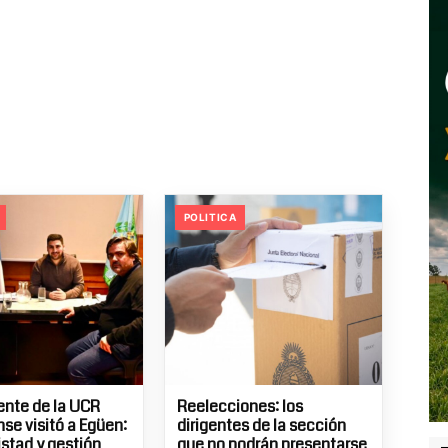
POLITICA
dente de la UCR
Reelecciones: los
se visitó a Egüen:
dirigentes de la sección
istad y gestión
que no podrán presentarse