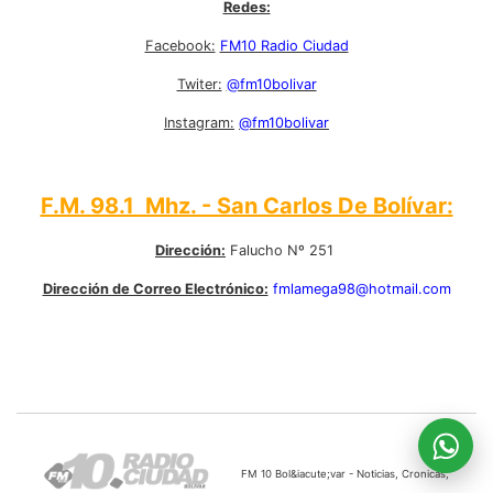
Redes:
Facebook:
FM10 Radio Ciudad
Twiter:
@fm10bolivar
Instagram:
@fm10bolivar
F.M. 98.1 Mhz. - San Carlos De Bolívar:
Dirección:
Falucho Nº 251
Dirección de Correo Electrónico:
fmlamega98@hotmail.com
FM 10 Bol&iacute;var - Noticias, Cronicas,