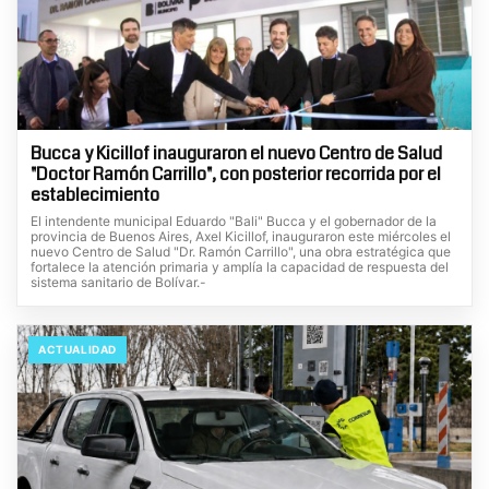
Bucca y Kicillof inauguraron el nuevo Centro de Salud
"Doctor Ramón Carrillo", con posterior recorrida por el
establecimiento
El intendente municipal Eduardo "Bali" Bucca y el gobernador de la
provincia de Buenos Aires, Axel Kicillof, inauguraron este miércoles el
nuevo Centro de Salud "Dr. Ramón Carrillo", una obra estratégica que
fortalece la atención primaria y amplía la capacidad de respuesta del
sistema sanitario de Bolívar.-
ACTUALIDAD