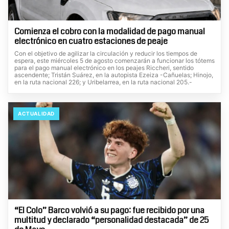
Comienza el cobro con la modalidad de pago manual
electrónico en cuatro estaciones de peaje
Con el objetivo de agilizar la circulación y reducir los tiempos de
espera, este miércoles 5 de agosto comenzarán a funcionar los tótems
para el pago manual electrónico en los peajes Riccheri, sentido
ascendente; Tristán Suárez, en la autopista Ezeiza -Cañuelas; Hinojo,
en la ruta nacional 226; y Uribelarrea, en la ruta nacional 205.-
ACTUALIDAD
“El Colo” Barco volvió a su pago: fue recibido por una
multitud y declarado “personalidad destacada” de 25