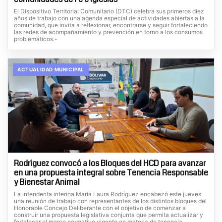
El Dispositivo Territorial Comunitario (DTC) celebra sus primeros diez
años de trabajo con una agenda especial de actividades abiertas a la
comunidad, que invita a reflexionar, encontrarse y seguir fortaleciendo
las redes de acompañamiento y prevención en torno a los consumos
problemáticos.-
ACTUALIDAD MUNICIPAL
Rodríguez convocó a los Bloques del HCD para avanzar
en una propuesta integral sobre Tenencia Responsable
y Bienestar Animal
La intendenta interina María Laura Rodríguez encabezó este jueves
una reunión de trabajo con representantes de los distintos bloques del
Honorable Concejo Deliberante con el objetivo de comenzar a
construir una propuesta legislativa conjunta que permita actualizar y
fortalecer el marco normativo vigente en materia de tenencia