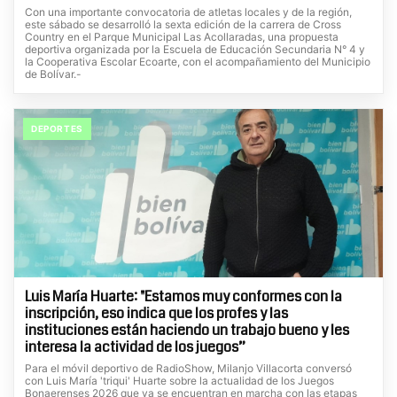
Con una importante convocatoria de atletas locales y de la región,
este sábado se desarrolló la sexta edición de la carrera de Cross
Country en el Parque Municipal Las Acollaradas, una propuesta
deportiva organizada por la Escuela de Educación Secundaria N° 4 y
la Cooperativa Escolar Ecoarte, con el acompañamiento del Municipio
de Bolívar.-
DEPORTES
Luis María Huarte: "Estamos muy conformes con la
inscripción, eso indica que los profes y las
instituciones están haciendo un trabajo bueno y les
interesa la actividad de los juegos”
Para el móvil deportivo de RadioShow, Milanjo Villacorta conversó
con Luis María 'triqui' Huarte sobre la actualidad de los Juegos
Bonaerenses 2026 que ya se encuentran en marcha con las etapas