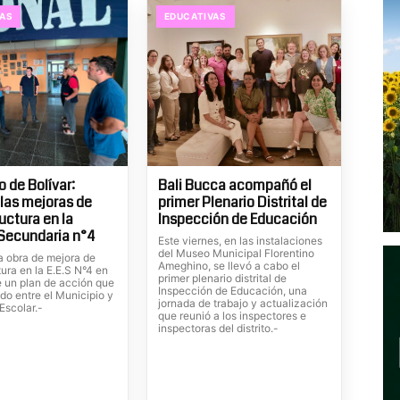
VAS
EDUCATIVAS
o de Bolívar:
Bali Bucca acompañó el
las mejoras de
primer Plenario Distrital de
uctura en la
Inspección de Educación
Secundaria n°4
Este viernes, en las instalaciones
del Museo Municipal Florentino
 obra de mejora de
Ameghino, se llevó a cabo el
tura en la E.E.S N°4 en
primer plenario distrital de
e un plan de acción que
Inspección de Educación, una
ado entre el Municipio y
jornada de trabajo y actualización
Escolar.-
que reunió a los inspectores e
inspectoras del distrito.-