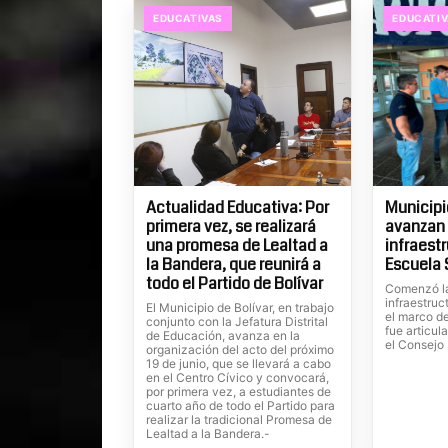
EDUCATIVAS
EDUCATI
Actualidad Educativa: Por
Municipi
primera vez, se realizará
avanzan 
una promesa de Lealtad a
infraestr
la Bandera, que reunirá a
Escuela 
todo el Partido de Bolívar
Comenzó la
infraestruc
El Municipio de Bolívar, en trabajo
el marco d
conjunto con la Jefatura Distrital
fue articul
de Educación, avanza en la
el Consejo 
organización del acto del próximo
19 de junio, que se llevará a cabo
en el Centro Cívico y convocará,
por primera vez, a estudiantes de
cuarto año de todo el Partido para
realizar la tradicional Promesa de
Lealtad a la Bandera.-