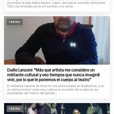
escenario la sala Adela Beatriz López ubicada en avenida Venezuela
536. Las entradas ya se encuentran a la venta.-
TEATRO
Duilio Lanzoni: “Más que artista me considero un
militante cultural y veo tiempos que nunca imaginé
vivir, por lo que le ponemos el cuerpo al teatro”
El referente máximo de Artecon, fue entrevistado en Radioshow, y en
su misiva evaluó como muy valiosa la incursión de la obra en las
localidades del interior del partido.-
TEATRO