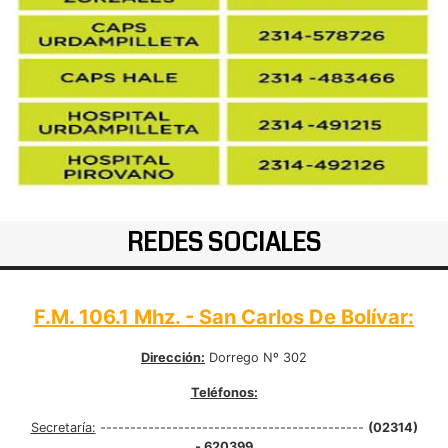
REDES SOCIALES
F.M. 106.1 Mhz. - San Carlos De Bolívar:
Dirección:
Dorrego Nº 302
Teléfonos:
Secretaría:
--------------------------------------------
(02314)
- 620399