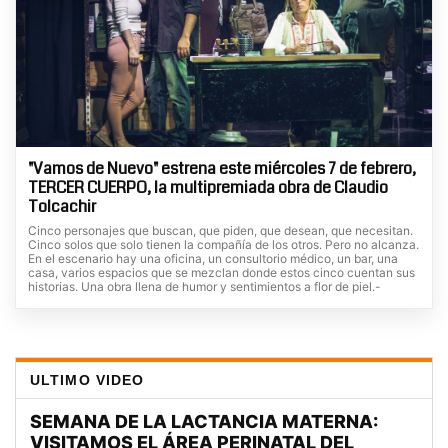
"Vamos de Nuevo" estrena este miércoles 7 de febrero,
TERCER CUERPO, la multipremiada obra de Claudio
Tolcachir
Cinco personajes que buscan, que piden, que desean, que necesitan.
Cinco solos que solo tienen la compañía de los otros. Pero no alcanza.
En el escenario hay una oficina, un consultorio médico, un bar, una
casa, varios espacios que se mezclan donde estos cinco cuentan sus
historias. Una obra llena de humor y sentimientos a flor de piel.-
ULTIMO VIDEO