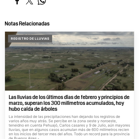
Notas Relacionadas
REGISTRO DE LLUVIAS
Las lluvias de los últimos días de febrero y principios de
marzo, superan los 300 milímetros acumulados, hoy
hubo caída de árboles
La intensidad de las precipitaciones han dejando los registros de
varios años muy atrás. Se percibe en la zona oeste y noroeste,
teneidno en cuenta Pehuajó, Carlos casares y 9 de Julio, aún mayores
lluvias, que en algunos casos acumulan más de 600 milímetros recien
en los inicios del tercer mes del años. Todo un record para la provincia
de Buenos Aires.-