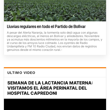
Lluvias regulares en todo el Partido de Bolívar
A pesar del Alerta Naranja, la tormenta solo dejó agua con algunas
descargas eléctricas, al menos en Bolívar y alrededores. Noviembre
ya acmulua más doscientos milímetros en la mayoría de los campos, y
el curso de los arroyos luce colmado. Los oyentes de Radio
Urdampilleta y FM 10 Radio Ciudad, nos envían datos de registros
genuinos desde el mismo corazón rural.-
ULTIMO VIDEO