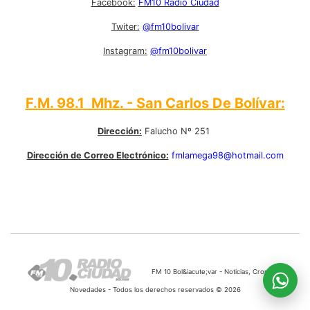
Facebook:
FM10 Radio Ciudad
Twiter:
@fm10bolivar
Instagram:
@fm10bolivar
F.M. 98.1 Mhz. - San Carlos De Bolívar:
Dirección:
Falucho Nº 251
Dirección de Correo Electrónico:
fmlamega98@hotmail.com
FM 10 Bol&iacute;var - Noticias, Cronicas,
Novedades - Todos los derechos reservados © 2026