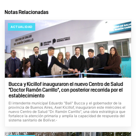
Notas Relacionadas
ACTUALIDAD
Bucca y Kicillof inauguraron el nuevo Centro de Salud
"Doctor Ramón Carrillo", con posterior recorrida por el
establecimiento
El intendente municipal Eduardo "Bali" Bucca y el gobernador de la
provincia de Buenos Aires, Axel Kicillof, inauguraron este miércoles el
nuevo Centro de Salud "Dr. Ramón Carrillo", una obra estratégica que
fortalece la atención primaria y amplía la capacidad de respuesta del
sistema sanitario de Bolívar.-