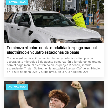
ACTUALIDAD
Comienza el cobro con la modalidad de pago manual
electrónico en cuatro estaciones de peaje
Con el objetivo de agilizar la circulación y reducir los tiempos de
espera, este miércoles 5 de agosto comenzarán a funcionar los tótems
para el pago manual electrónico en los peajes Riccheri, sentido
ascendente; Tristán Suárez, en la autopista Ezeiza -Cañuelas; Hinojo,
en la ruta nacional 226; y Uribelarrea, en la ruta nacional 205.-
ACTUALIDAD