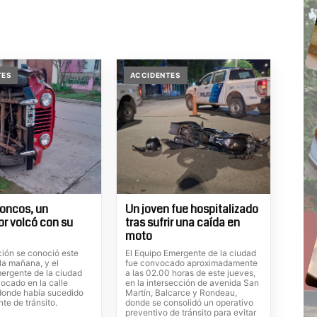
TES
ACCIDENTES
roncos, un
Un joven fue hospitalizado
r volcó con su
tras sufrir una caída en
moto
ción se conoció este
El Equipo Emergente de la ciudad
la mañana, y el
fue convocado aproximadamente
ergente de la ciudad
a las 02.00 horas de este jueves,
ocado en la calle
en la intersección de avenida San
onde había sucedido
Martín, Balcarce y Rondeau,
nte de tránsito.
donde se consolidó un operativo
preventivo de tránsito para evitar