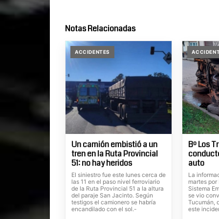
Notas Relacionadas
ACCIDENTES
ACCIDEN
Un camión embistió a un
Bº Los T
tren en la Ruta Provincial
conducto
51: no hay heridos
auto
El siniestro fue este lunes cerca de
La informa
las 11 en el paso nivel ferroviario
martes por 
de la Ruta Provincial 51 a la altura
Sistema Em
del paraje San Jacinto. Según
se vio conv
testigos el camionero se habría
Tucumán, d
encandilado con el sol.-
este incide