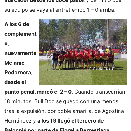
marcador desde los doce paso
s y permitió que
su equipo se vaya al entretiempo 1 – 0 arriba.
A los 6 del
complement
o,
nuevamente
Melanie
Pedernera,
desde el
punto penal, marcó el 2 – 0.
Cuando transcurrían
18 minutos, Bull Dog se quedó con una menos
tras la expulsión, por doble amarilla, de Agostina
Hernández y
a los 19 llegó el tercero de
Balonpié por parte de Fiorella Berrestiaga.