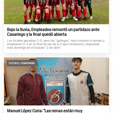
Bajo la lluvia, Empleados remontó un partidazo ante
Casariego y la final quedó abierta
Las locales ganaban 2-0, pero las "gallegas" reaccionaron a tiempo y
empataron 2-2 en la final de ida de la Copa Centenario, disputada
este domingo en el Estadio "2 de abril".
FÚTBOL FEMENINO
Manuel López Coria: "Las nenas están muy