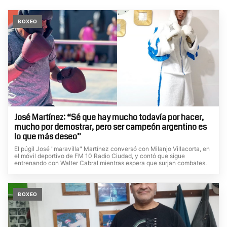
BOXEO
José Martínez: “Sé que hay mucho todavía por hacer,
mucho por demostrar, pero ser campeón argentino es
lo que más deseo”
El púgil José "maravilla" Martínez conversó con Milanjo Villacorta, en
el móvil deportivo de FM 10 Radio Ciudad, y contó que sigue
entrenando con Walter Cabral mientras espera que surjan combates.
BOXEO