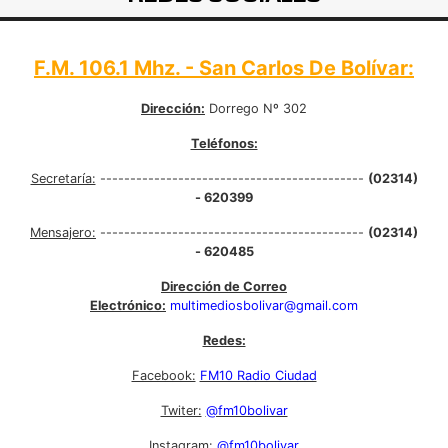
F.M. 106.1 Mhz. - San Carlos De Bolívar:
Dirección:
Dorrego Nº 302
Teléfonos:
Secretaría:
--------------------------------------------
(02314)
- 620399
Mensajero:
--------------------------------------------
(02314)
- 620485
Dirección de Correo
Electrónico:
multimediosbolivar@gmail.com
Redes:
Facebook:
FM10 Radio Ciudad
Twiter:
@fm10bolivar
Instagram:
@fm10bolivar