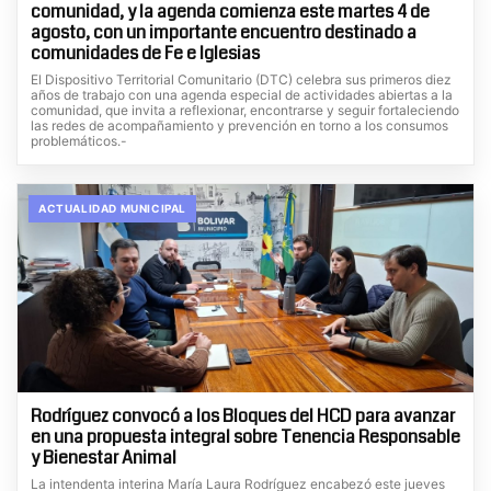
comunidad, y la agenda comienza este martes 4 de
agosto, con un importante encuentro destinado a
comunidades de Fe e Iglesias
El Dispositivo Territorial Comunitario (DTC) celebra sus primeros diez
años de trabajo con una agenda especial de actividades abiertas a la
comunidad, que invita a reflexionar, encontrarse y seguir fortaleciendo
las redes de acompañamiento y prevención en torno a los consumos
problemáticos.-
ACTUALIDAD MUNICIPAL
Rodríguez convocó a los Bloques del HCD para avanzar
en una propuesta integral sobre Tenencia Responsable
y Bienestar Animal
La intendenta interina María Laura Rodríguez encabezó este jueves