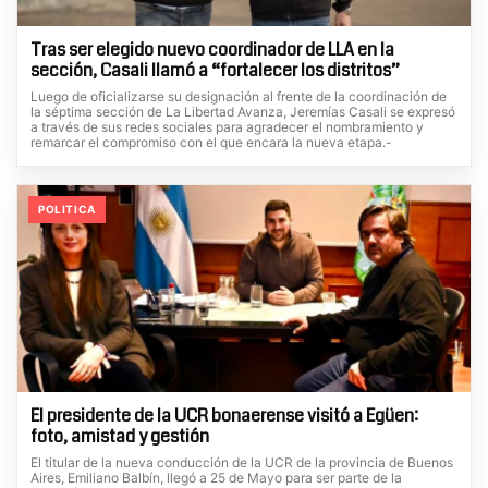
Tras ser elegido nuevo coordinador de LLA en la
sección, Casali llamó a “fortalecer los distritos”
Luego de oficializarse su designación al frente de la coordinación de
la séptima sección de La Libertad Avanza, Jeremías Casali se expresó
a través de sus redes sociales para agradecer el nombramiento y
remarcar el compromiso con el que encara la nueva etapa.-
POLITICA
El presidente de la UCR bonaerense visitó a Egüen:
foto, amistad y gestión
El titular de la nueva conducción de la UCR de la provincia de Buenos
Aires, Emiliano Balbín, llegó a 25 de Mayo para ser parte de la