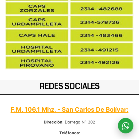
REDES SOCIALES
F.M. 106.1 Mhz. - San Carlos De Bolívar:
Dirección:
Dorrego Nº 302
Teléfonos: