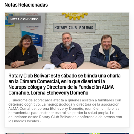
Notas Relacionadas
NOTA CON VIDEO
Rotary Club Bolívar: este sábado se brinda una charla
en la Cámara Comercial, en la que disertará la
Neuropsicóloga y Directora de la Fundación ALMA
Comahue, Lorena Etcheverry Domeño
El síndrome de sobrecarga afecta a quienes asisten a familiares con
deterioro cognitivo. La neuropsicóloga y directora de la asociación
ALMA Comahue, Lorena Etcheverry Domeño, reunió en un libro las
herramientas para sostener ese rol sin perder la salud propia. Lo
anunciaron desde Rotary Club Bolívar en conferencia de prensa con
los medios locales.-