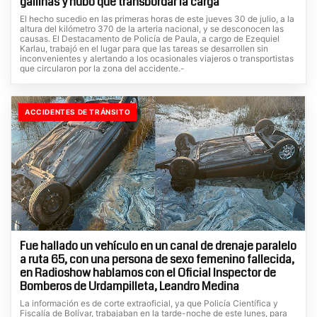
gallinas y hubo que transbordar la carga
El hecho sucedio en las primeras horas de este jueves 30 de julio, a la
altura del kilómetro 370 de la arteria nacional, y se desconocen las
causas. El Destacamento de Policía de Paula, a cargo de Ezequiel
Karlau, trabajó en el lugar para que las tareas se desarrollen sin
inconvenientes y alertando a los ocasionales viajeros o transportistas
que circularon por la zona del accidente.-
ACCIDENTES DE TRÁNSITO
Fue hallado un vehículo en un canal de drenaje paralelo
a ruta 65, con una persona de sexo femenino fallecida,
en Radioshow hablamos con el Oficial Inspector de
Bomberos de Urdampilleta, Leandro Medina
La información es de corte extraoficial, ya que Policía Científica y
Fiscalía de Bolívar, trabajaban en la tarde-noche de este lunes, para