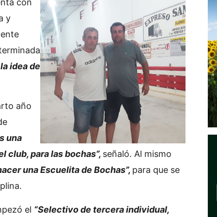
enta con
a y
dente
terminada
 la idea de
arto año
de
s una
l club, para las bochas”,
señaló. Al mismo
 hacer una Escuelita de Bochas”,
para que se
plina.
mpezó el
“Selectivo de tercera individual,