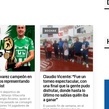
BOCHAS
lvarez campeón en
Claudio Vicente: “Fue un
os representando
torneo espectacular, con
ist
una final que la gente pudo
disfrutar, donde hasta lo
il deportivo de
último no sabías quién iba
 Milanjo Villacorta
rgio Álvarez, quien el
a ganar”
ana pasado se consagró
ejores 14 jugadores de
El pasado fin de semana, en el
país.