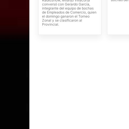
RadioShow, Milanjo Villacorta
conversó con Gerardo García,
integrante del equipo de bochas
de Empleados de Comercio, quien
el domingo ganaron el Torneo
Zonal y se clasificaron al
Provincial.