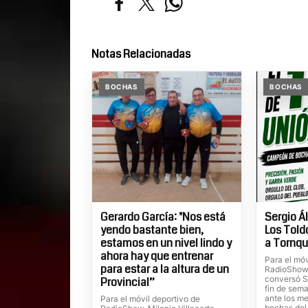
Notas Relacionadas
BOCHAS
BOCHAS
Gerardo García: "Nos está
Sergio Á
yendo bastante bien,
Los Told
estamos en un nivel lindo y
a Tornqu
ahora hay que entrenar
Para el móv
para estar a la altura de un
RadioShow,
conversó Se
Provincial”
fin de sem
ante los m
Para el móvil deportivo de
bochas del 