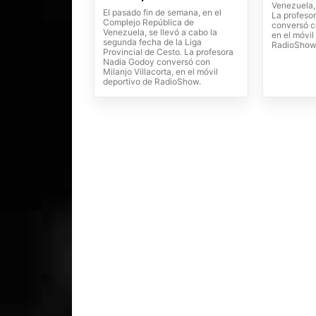
Venezuela,
El pasado fin de semana, en el
La profeso
Complejo República de
conversó co
Venezuela, se llevó a cabo la
en el móvil
segunda fecha de la Liga
RadioShow
Provincial de Cesto. La profesora
Nadia Godoy conversó con
Milanjo Villacorta, en el móvil
deportivo de RadioShow.