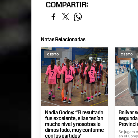
COMPARTIR:
Notas Relacionadas
CESTO
CESTO
Nadia Godoy: “El resultado
Bolívar s
fue excelente, ellas tenían
segunda 
mucho nivel y nosotras lo
Provinci
dimos todo, muy conforme
Se jugará 
con los partidos"
en el Comp