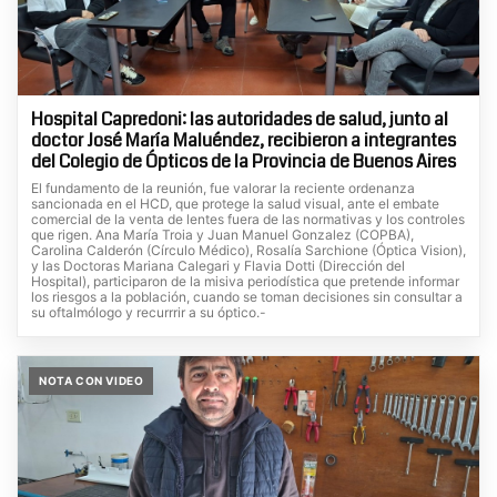
Hospital Capredoni: las autoridades de salud, junto al
doctor José María Maluéndez, recibieron a integrantes
del Colegio de Ópticos de la Provincia de Buenos Aires
El fundamento de la reunión, fue valorar la reciente ordenanza
sancionada en el HCD, que protege la salud visual, ante el embate
comercial de la venta de lentes fuera de las normativas y los controles
que rigen. Ana María Troia y Juan Manuel Gonzalez (COPBA),
Carolina Calderón (Círculo Médico), Rosalía Sarchione (Óptica Vision),
y las Doctoras Mariana Calegari y Flavia Dotti (Dirección del
Hospital), participaron de la misiva periodística que pretende informar
los riesgos a la población, cuando se toman decisiones sin consultar a
su oftalmólogo y recurrrir a su óptico.-
NOTA CON VIDEO