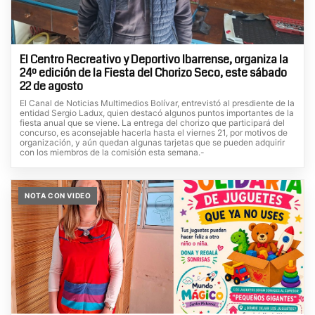
El Centro Recreativo y Deportivo Ibarrense, organiza la
24º edición de la Fiesta del Chorizo Seco, este sábado
22 de agosto
El Canal de Noticias Multimedios Bolívar, entrevistó al presdiente de la
entidad Sergio Ladux, quien destacó algunos puntos importantes de la
fiesta anual que se viene. La entrega del chorizo que participará del
concurso, es aconsejable hacerla hasta el viernes 21, por motivos de
organización, y aún quedan algunas tarjetas que se pueden adquirir
con los miembros de la comisión esta semana.-
NOTA CON VIDEO