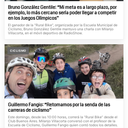
Bruno González Gentile: “Mi meta es a largo plazo, por
ejemplo, lo más cercano sería poder llegar a competir
en los Juegos Olímpicos”
El ganador de la "Rural Bike", organizada por la Escuela Municipal de
Ciclismo, Bruno González Gentile mantuvo una charla con Milanjo
Villacorta, en el móvil deportivo de RadioShow.
CICLISMO
Guillermo Fangio: “Retomamos por la senda de las
carreras de ciclismo”
Este domingo, desde las 10:00 horas, correrá la “Rural Bike” desde el
Club Buenos Aires. Milanjo Villacorta conversó con el profesor de la
Escuela de Ciclismo, Guillermo Fangio quien contó todos los detalles.