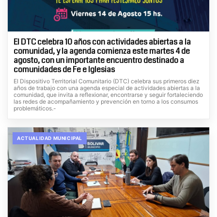
El DTC celebra 10 años con actividades abiertas a la
comunidad, y la agenda comienza este martes 4 de
agosto, con un importante encuentro destinado a
comunidades de Fe e Iglesias
El Dispositivo Territorial Comunitario (DTC) celebra sus primeros diez
años de trabajo con una agenda especial de actividades abiertas a la
comunidad, que invita a reflexionar, encontrarse y seguir fortaleciendo
las redes de acompañamiento y prevención en torno a los consumos
problemáticos.-
ACTUALIDAD MUNICIPAL