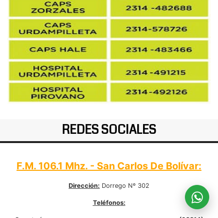
REDES SOCIALES
F.M. 106.1 Mhz. - San Carlos De Bolívar:
Dirección:
Dorrego Nº 302
Teléfonos: