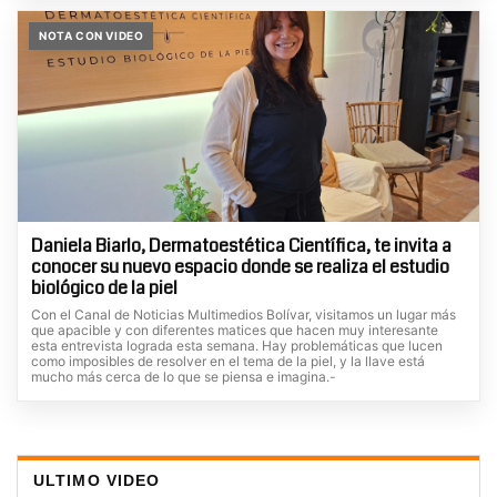
NOTA CON VIDEO
Daniela Biarlo, Dermatoestética Científica, te invita a
conocer su nuevo espacio donde se realiza el estudio
biológico de la piel
Con el Canal de Noticias Multimedios Bolívar, visitamos un lugar más
que apacible y con diferentes matices que hacen muy interesante
esta entrevista lograda esta semana. Hay problemáticas que lucen
como imposibles de resolver en el tema de la piel, y la llave está
mucho más cerca de lo que se piensa e imagina.-
ULTIMO VIDEO