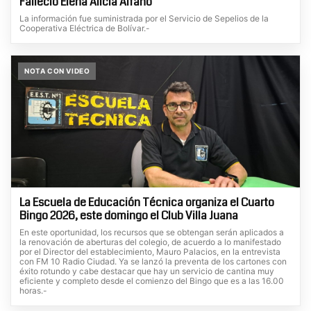
Falleció Elena Alicia Alfano
La información fue suministrada por el Servicio de Sepelios de la
Cooperativa Eléctrica de Bolívar.-
NOTA CON VIDEO
La Escuela de Educación Técnica organiza el Cuarto
Bingo 2026, este domingo el Club Villa Juana
En este oportunidad, los recursos que se obtengan serán aplicados a
la renovación de aberturas del colegio, de acuerdo a lo manifestado
por el Director del establecimiento, Mauro Palacios, en la entrevista
con FM 10 Radio Ciudad. Ya se lanzó la preventa de los cartones con
éxito rotundo y cabe destacar que hay un servicio de cantina muy
eficiente y completo desde el comienzo del Bingo que es a las 16.00
horas.-