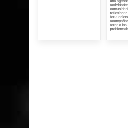
una agenda
actividades
comunidad,
reflexionar
fortalecien
acompañam
torno a lo
problemáti