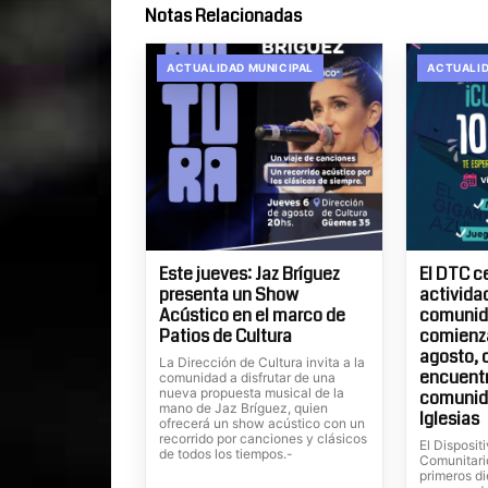
Notas Relacionadas
ACTUALIDAD MUNICIPAL
ACTUALID
Este jueves: Jaz Bríguez
El DTC c
presenta un Show
actividad
Acústico en el marco de
comunida
Patios de Cultura
comienza
agosto, 
La Dirección de Cultura invita a la
encuentr
comunidad a disfrutar de una
nueva propuesta musical de la
comunid
mano de Jaz Bríguez, quien
Iglesias
ofrecerá un show acústico con un
recorrido por canciones y clásicos
El Dispositi
de todos los tiempos.-
Comunitari
primeros di