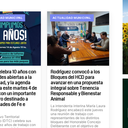
AD MUNICIPAL
ACTUALIDAD MUNICIPAL
elebra 10 años con
Rodríguez convocó a los
es abiertas a la
Bloques del HCD para
d, y la agenda
avanzar en una propuesta
 este martes 4 de
integral sobre Tenencia
con un importante
Responsable y Bienestar
o destinado a
Animal
ades de Fe e
La intendenta interina María Laura
Rodríguez encabezó este jueves
una reunión de trabajo con
vo Territorial
representantes de los distintos
o (DTC) celebra sus
bloques del Honorable Concejo
ez años de trabajo con
Deliberante con el objetivo de