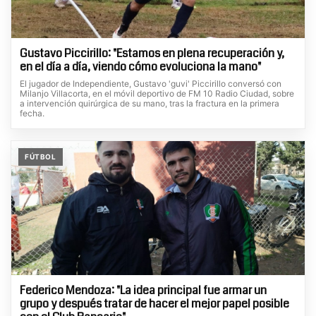
Gustavo Piccirillo: "Estamos en plena recuperación y,
en el día a día, viendo cómo evoluciona la mano"
El jugador de Independiente, Gustavo 'guvi' Piccirillo conversó con
Milanjo Villacorta, en el móvil deportivo de FM 10 Radio Ciudad, sobre
a intervención quirúrgica de su mano, tras la fractura en la primera
fecha.
FÚTBOL
Federico Mendoza: "La idea principal fue armar un
grupo y después tratar de hacer el mejor papel posible