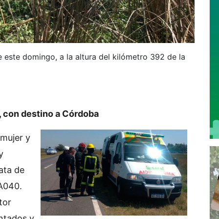
este domingo, a la altura del kilómetro 392 de la
, con destino a Córdoba
 mujer y
y
rata de
A040.
tor
entados y