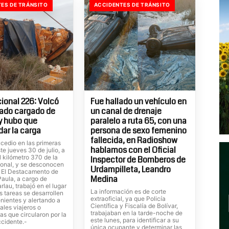
ES DE TRÁNSITO
ACCIDENTES DE TRÁNSITO
ional 226: Volcó
Fue hallado un vehículo en
ado cargado de
un canal de drenaje
 y hubo que
paralelo a ruta 65, con una
dar la carga
persona de sexo femenino
fallecida, en Radioshow
cedio en las primeras
hablamos con el Oficial
te jueves 30 de julio, a
el kilómetro 370 de la
Inspector de Bomberos de
ional, y se desconocen
Urdampilleta, Leandro
. El Destacamento de
Medina
Paula, a cargo de
rlau, trabajó en el lugar
La información es de corte
s tareas se desarrollen
extraoficial, ya que Policía
nientes y alertando a
Científica y Fiscalía de Bolívar,
ales viajeros o
trabajaban en la tarde-noche de
tas que circularon por la
este lunes, para identificar a su
ccidente.-
única ocupante y determinar las