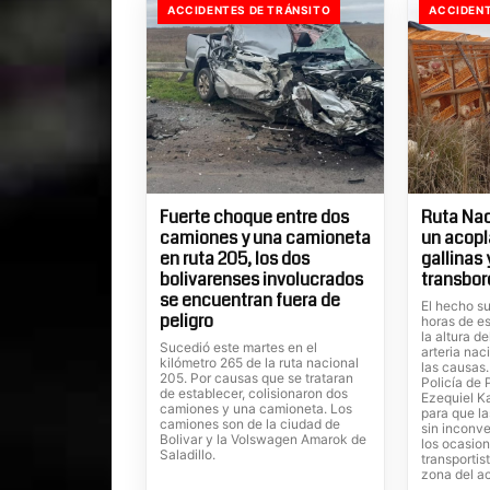
ACCIDENTES DE TRÁNSITO
ACCIDENT
Fuerte choque entre dos
Ruta Nac
camiones y una camioneta
un acopl
en ruta 205, los dos
gallinas
bolivarenses involucrados
transbor
se encuentran fuera de
El hecho su
peligro
horas de es
la altura d
Sucedió este martes en el
arteria nac
kilómetro 265 de la ruta nacional
las causas
205. Por causas que se trataran
Policía de 
de establecer, colisionaron dos
Ezequiel Ka
camiones y una camioneta. Los
para que la
camiones son de la ciudad de
sin inconve
Bolivar y la Volswagen Amarok de
los ocasion
Saladillo.
transportis
zona del a